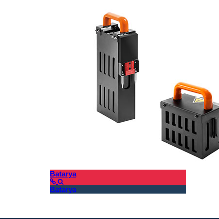
Batarya
Batarya