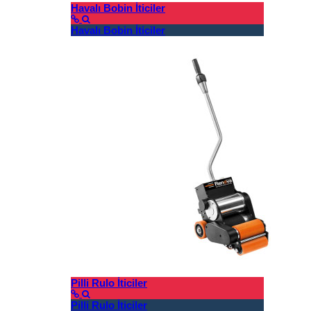
Havalı Bobin İticiler
Havalı Bobin İticiler
Pilli Rulo İticiler
Pilli Rulo İticiler